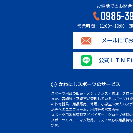
お電話でのお問合
0985-3
営業時間：11:00～19:0
メールにて
公式ＬＩＮＥ
かわにしスポーツのサービス
スポーツ用品の販売・メンテナンス・修理。グロー
また、宮崎県・宮崎市が管理しているスポーツ施設
の体育器具、用品販売、修理。小学生～大人のスポ
活等へのユニフォーム、用具等の営業販売。
スポーツ用器具管理アドバイザー、グローブ修理の
スポーツリペアーマン取得。ミズノの野球用品特約
定店。