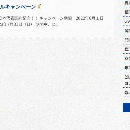
夏
ルキャンペーン
臨
本代表契約記念！！ キャンペーン期間 2022年6月１日
G
2年7月31日（日） 期間中、ヒ...
開
開
臨
営
年
2
ョ
臨